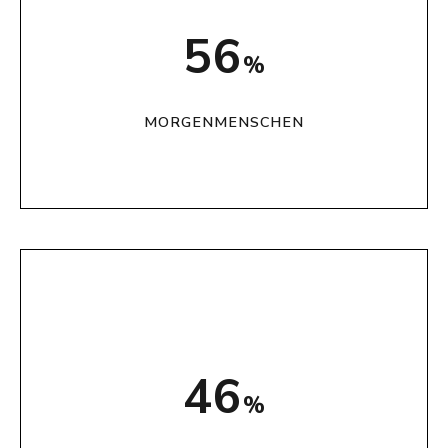
71
%
MORGENMENSCHEN
58
%